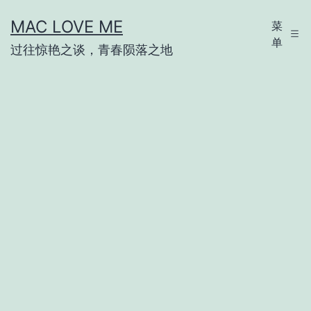
跳
MAC LOVE ME
菜
至
单
过往惊艳之谈，青春陨落之地
内
容