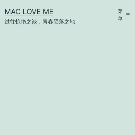
跳
MAC LOVE ME
菜
至
单
过往惊艳之谈，青春陨落之地
内
容