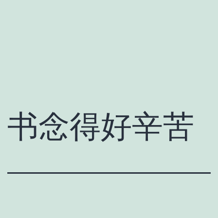
书念得好辛苦