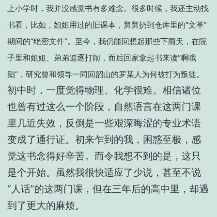
上小学时，我并没感觉书有多难念。很多时候，我还主动找
书看，比如，姐姐用过的旧课本，舅舅扔到仓库里的“文革”
期间的“绝密文件”。至今，我仍能回想起那些下雨天，在院
子里和姐姐、弟弟追逐打闹，而后回家拿起书来读“啊哦
鹅”，研究曾和领导一同回韶山的罗某人为何被打为叛徒。
初中时，一度觉得物理、化学很难。相信诸位
也曾有过这么一个阶段，自然语言在这两门课
里几近失效，反倒是一些艰深晦涩的专业术语
变成了通行证。初来乍到的我，困惑至极，感
觉这书念得好辛苦。而令我想不到的是，这只
是个开始。虽然我很快适应了少说，甚至不说
“人话”的这两门课，但在三年后的高中里，却遇
到了更大的麻烦。