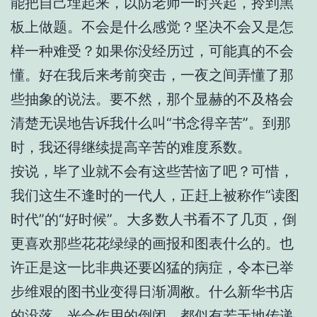
能把自己埋起来，以防老师一时兴起，拎到黑
板上做题。不会是什么感觉？坚决不会又是怎
样一种难受？如果你没经历过，可能真的不会
懂。好在我后来考前突击，一夜之间弄懂了那
些抽象的说法。要不然，那个显赫的不及格会
清楚无误地告诉我什么叫“书念得辛苦”。到那
时，我还得继续提高辛苦的难度系数。
按说，毕了业就不会有这些苦恼了吧？可惜，
我们这生不逢时的一代人，正赶上被称作“读图
时代”的“好时候”。大多数人书看不了几页，倒
更喜欢那些花花绿绿的画报和图表什么的。也
许正是这一比非典还要凶猛的病症，令本已举
步维艰的图书业变得日渐凋敝。什么新华书店
的没落，光合作用的倒闭，都似有若无地传递