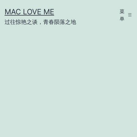
跳
MAC LOVE ME
菜
至
单
过往惊艳之谈，青春陨落之地
内
容