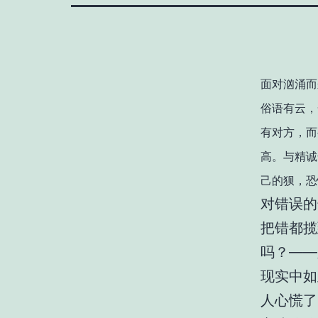
面对汹涌而
俗语有云，
有对方，而
高。与精诚
己的狈，恐
对错误的
把错都揽
吗？——
现实中如
人心慌了