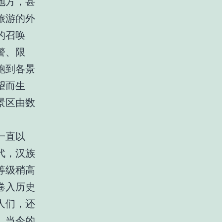
地方，甚
旅游的外
的召唤
警、限
跑到各景
望而生
景区由数
一直以
代，汉族
等级稍高
卷入历史
人们，还
。当今的