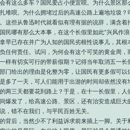
会有这么多车？国民爱占小便宜呗。为什么景区那
扎堆呗。为什么拥堵过后的高速公路上遍地垃圾？
。这些从鲁迅时代就看似有理有据的说辞，满含着
国民哪有那么大本事，在这个长假里如此“兴风作浪
拿早已存在并广为人知的国民劣根性说事儿，其根
负任何责任。试问，为何会有这个可笑的黄金周，
一样有切实可行的带薪假期？记得当年取消五一长
部门给出的理由是化整为零，让国民有更多假可以
是多了一天，可人们能用于出游的时间却依然没有
的两三天都要花到路上？于是，在十一长假里，人
间爆发了，给高速公路、景区，还有治安造成巨大
说，错不在我们，与平民百姓无关。
的背后，当然少不了利益诉求前来插上一脚。关于