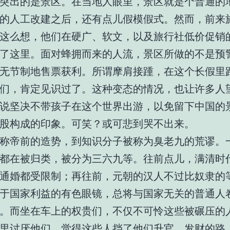
突出的是景区。在当地人眼里，景区就是个普通的
的人工改建之后，还有点儿假模假式。然而，前来
这么想，他们在硬广、软文，以及旅行社低价促销
了这里。面对蜂拥而来的人流，景区所做的不是预
无节制地售票获利。所谓摩肩接踵，在这个长假里
们，肯定见识过了。这种变态的情况，也让许多人
说坚决不带孩子在这个世界出游，以免留下中国的
股构成的印象。可笑？或可悲到哭不出来。
称帝前的造势，到知识分子被称为臭老九的荒谬。
都在被归类，被分为三六九等。往前点儿，满清时
通婚都受限制；再往前，元朝的汉人不过比奴隶的
于国家利益的有色眼镜，总将与国家无关的普通人
。而坐在车上的权贵们，不仅不可怜这些被碾压的
里讨厌他们，觉得这些人挡了他们升官、发财的路