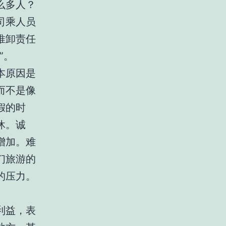
么多人？
司乘人员
推卸责任
”。
本原因是
而不是像
假的时
休。诚
增加。难
们旅游的
的压力。
利益，表