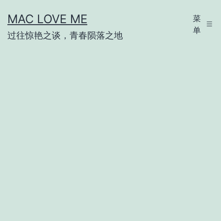
跳
MAC LOVE ME
菜
至
单
过往惊艳之谈，青春陨落之地
内
容