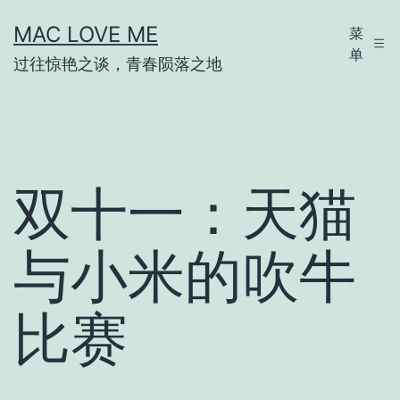
跳
MAC LOVE ME
菜
至
单
过往惊艳之谈，青春陨落之地
内
容
双十一：天猫
与小米的吹牛
比赛