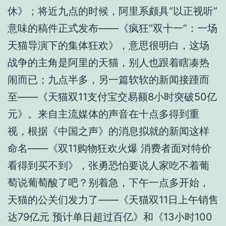
休》；将近九点的时候，阿里系颇具“以正视听”
意味的稿件正式发布——《疯狂“双十一”：一场
天猫导演下的集体狂欢》，意思很明白，这场
战争的主角是阿里的天猫，别人也跟着瞎凑热
闹而已；九点半多，另一篇软软的新闻接踵而
至——《天猫双11支付宝交易额8小时突破50亿
元》。来自主流媒体的声音在十点多得到重
视，根据《中国之声》的消息拟就的新闻这样
命名——《双11购物狂欢火爆 消费者面对特价
看得到买不到》，张勇恐怕要说人家吃不着葡
萄说葡萄酸了吧？别着急，下午一点多开始，
天猫的公关们发力了——《天猫双11日上午销售
达79亿元 预计单日超过百亿》和《13小时100