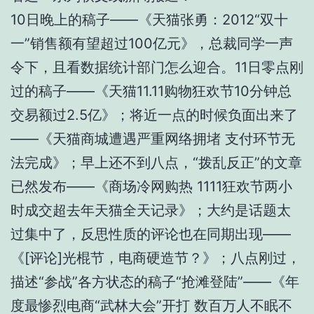
10日晚上的稿子——《天猫张勇：2012“双十
一”销售额有望超过100亿元》，总裁同学一声
令下，且看数据统计部门怎么迎合。11日零点刚
过的稿子——《天猫11.11购物狂欢节10分钟总
交易额过2.5亿》；将近一点的时候负面出来了
——《天猫商城遭遇严重网络拥堵 支付环节无
法完成》；早上还不到八点，“拨乱反正”的文章
已然发布——《商场冷网购热 1111狂欢节两小
时成交超去年天猫全天记录》；大约是话题太
过集中了，反思性质的评论也在同期出现——
《[评论]光棍节，电商硬造节？》；八点刚过，
描述“参战”各方状态的稿子“抢滩登陆”——《年
度最惨烈电商“武林大会”开打 数百万人不眠不