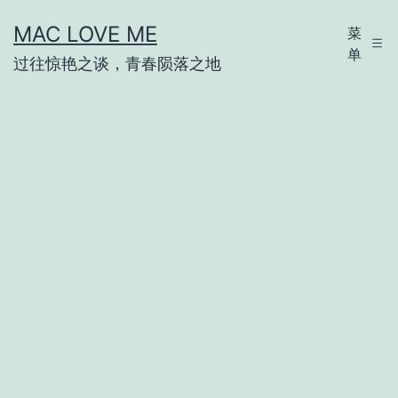
跳
MAC LOVE ME
菜
至
单
过往惊艳之谈，青春陨落之地
内
容