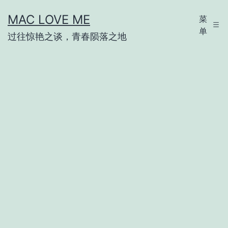
跳
MAC LOVE ME
菜
至
单
过往惊艳之谈，青春陨落之地
内
容