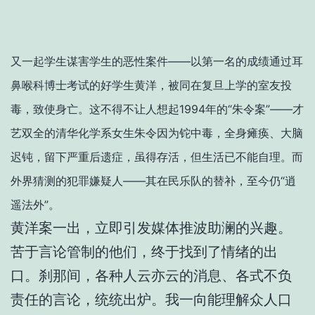
又一起学生谋害学生的恶性案件——以第一名的成绩通过耳
鼻喉科博士考试的好学生黄洋，被同在复旦上学的室友投
毒，致使身亡。这不得不让人想起1994年的“朱令案”——才
艺双全的清华化学系女生朱令因为铊中毒，全身瘫痪、大脑
迟钝，留下严重后遗症，虽得存活，但生活已不能自理。而
外界猜测的犯罪嫌疑人——其在民乐队的替补，至今仍“逍
遥法外”。
黄洋案一出，立即引发媒体推波助澜的兴趣。
苦于言论管制的他们，终于找到了情绪的出
口。刹那间，各种人云亦云的消息、各式不负
责任的言论，统统出炉。我一向能理解众人口