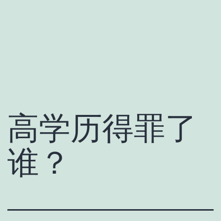
高学历得罪了
谁？