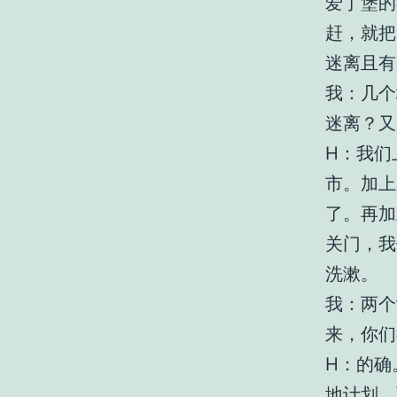
爱丁堡的
赶，就把
迷离且有
我：几个
迷离？又
H：我们
市。加上
了。再加
关门，我
洗漱。
我：两个
来，你们
H：的确
地计划，