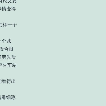
有论文要
事情变得
怎样一个
一个城
没合眼
当劳先后
奔火车站
能看得出
精雕细琢