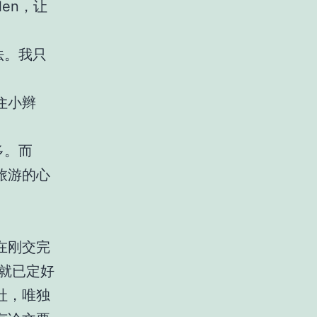
en，让
。
法。我只
住小辫
多。而
旅游的心
在刚交完
就已定好
社，唯独