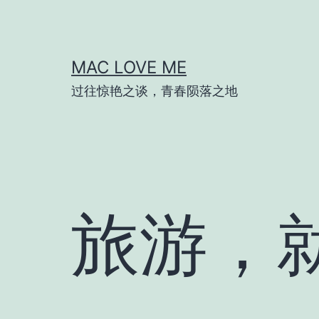
跳
至
内
MAC LOVE ME
容
过往惊艳之谈，青春陨落之地
旅游，