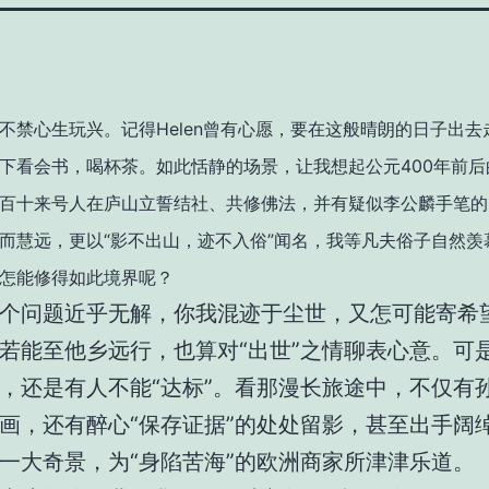
不禁心生玩兴。记得Helen曾有心愿，要在这般晴朗的日子出去
下看会书，喝杯茶。如此恬静的场景，让我想起公元400年前后
百十来号人在庐山立誓结社、共修佛法，并有疑似李公麟手笔的
而慧远，更以“影不出山，迹不入俗”闻名，我等凡夫俗子自然羡
怎能修得如此境界呢？
个问题近乎无解，你我混迹于尘世，又怎可能寄希
若能至他乡远行，也算对“出世”之情聊表心意。可
，还是有人不能“达标”。看那漫长旅途中，不仅有
画，还有醉心“保存证据”的处处留影，甚至出手阔
一大奇景，为“身陷苦海”的欧洲商家所津津乐道。