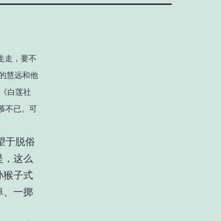
走走，要不
的慧远和他
《白莲社
慕不已。可
望于脱俗
是，这么
孙猴子式
绰、一掷