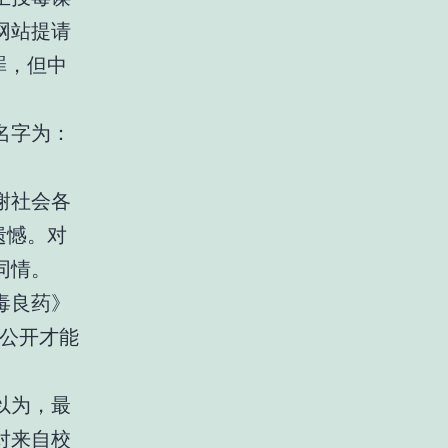
网站提请
罪，但中
名字为：
谢社会各
遗憾。对
同情。
毒良药》
有公开才能
以为，最
对来自校