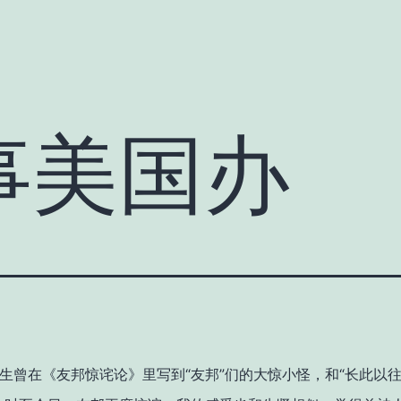
事美国办
生曾在《友邦惊诧论》里写到“友邦”们的大惊小怪，和“长此以