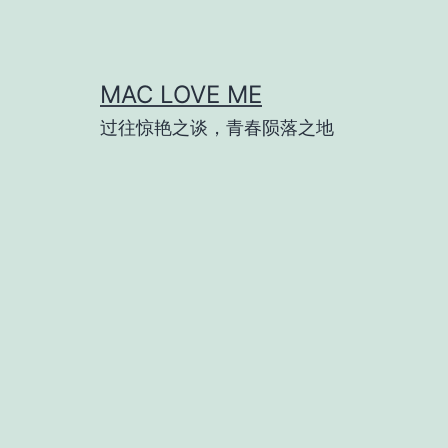
跳
至
内
MAC LOVE ME
容
过往惊艳之谈，青春陨落之地