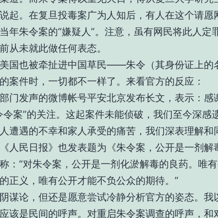
说起。在复旦投毒案广为人知后，有人在这个请愿
当年朱令案的“嫌疑人”。注意，虽有网民将此人定
前从未就此做任何表态。
美国也被牵扯进中国草民——朱令（其身份证上的
的案件时，一切都不一样了。来看官方的反应：
部门发声的微博帐号平安北京发布长文，表示：感
令令案”的关注。这起案件未能侦破，我们至今深感
人遭遇的不幸和家人承受的痛苦，我们深表理解和
《人民日报》也发表题为《朱令案，公开是一剂解
称：“对朱令案，公开是一剂化淤解毒的良药。唯
的正义，唯有公开才能不负公众的期待。”
阴谋论，但还是愿意尝试冷静分析官方的姿态。我
应该是民间的呼声。对重启朱令案调查的呼声，和