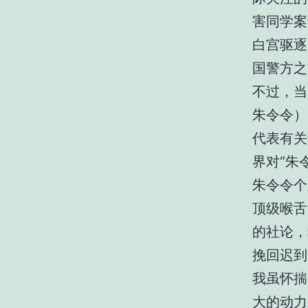
害同学案
白宫驱逐
国警方之
不过，当
朱令令）
代表有关
界对“朱
朱令令个
顶级喉舌
的社论，
挽回迟到
我虽怀揣
大的动力