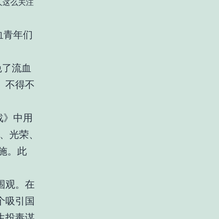
人这么关注
血青年们
免了流血
。不得不
战》中用
大、光荣、
施。此
围观。在
个吸引国
生投毒谋