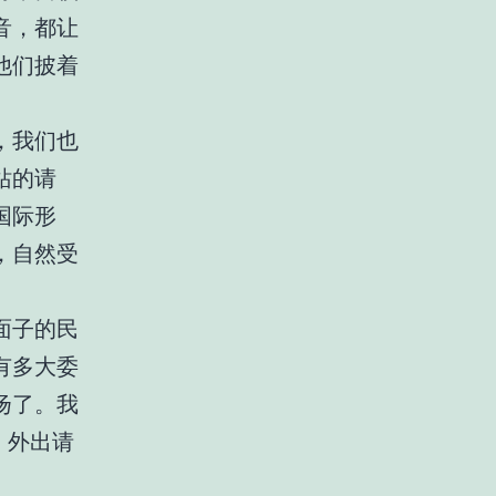
音，都让
他们披着
，我们也
站的请
国际形
，自然受
面子的民
有多大委
扬了。我
，外出请