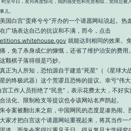
。时至今日，友邦再度惊诧，我的感受也和先贤相似，觉得总被
事儿。
美国白宫“蛋疼兮兮”开办的一个请愿网站说起。热
在广场表达自己的抗议和不满，而今，点击
petitions.whitehouse.gov
就能达到相同的效果。
痛，免了杀身成仁的慷慨，还省了维护治安的费用
这颗棋子落得很是巧妙。
真正为人所知，恐怕源自于建造“死星”（《星球大
星的终极武器）这个荒谬且恐怖的提议。幸亏“伟
白宫工作人员拒绝了“民意”，表示花费太大，不好实
合法化、限制枪支等提议也令该网站名声鹊起。
朱令案被翻出来之前，中国网民的态度是凑热闹、
大家才把白宫这个请愿网站重视起来，将其当作一
渠道。而朱令案得以重见天日，得从复旦大学研究