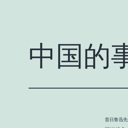
中国的
昔日鲁迅先