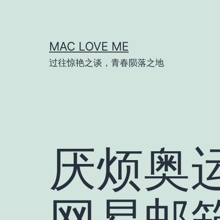
跳
至
内
MAC LOVE ME
容
过往惊艳之谈，青春陨落之地
厌烦奥
网易邮