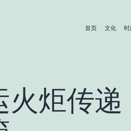
首页
文化
时
运火炬传递
箱