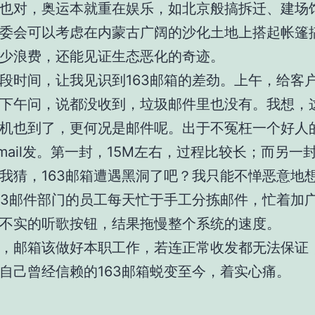
也对，奥运本就重在娱乐，如北京般搞拆迁、建场
委会可以考虑在内蒙古广阔的沙化土地上搭起帐篷
少浪费，还能见证生态恶化的奇迹。
段时间，让我见识到163邮箱的差劲。上午，给客
下午问，说都没收到，垃圾邮件里也没有。我想，
机也到了，更何况是邮件呢。出于不冤枉一个好人
mail发。第一封，15M左右，过程比较长；而另一
我猜，163邮箱遭遇黑洞了吧？我只能不惮恶意地
63邮件部门的员工每天忙于手工分拣邮件，忙着加
不实的听歌按钮，结果拖慢整个系统的速度。
，邮箱该做好本职工作，若连正常收发都无法保证
自己曾经信赖的163邮箱蜕变至今，着实心痛。