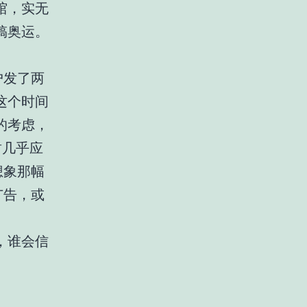
馆，实无
搞奥运。
户发了两
这个时间
的考虑，
封几乎应
想象那幅
广告，或
，谁会信