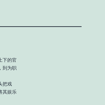
上下的官
，到为职
头把戏
将其娱乐