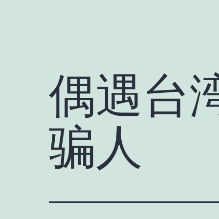
偶遇台
骗人