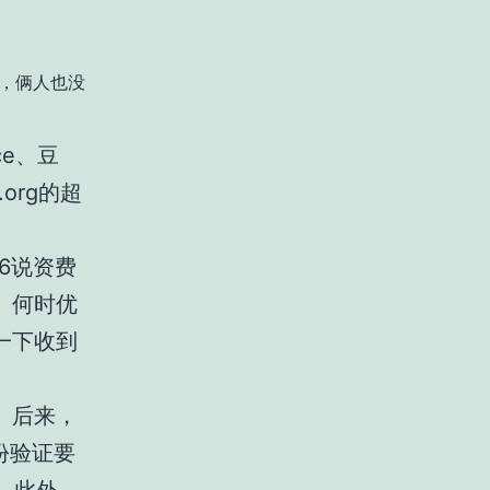
忙，俩人也没
ce、豆
.org
的超
6说资费
、何时优
一下收到
。后来，
份验证要