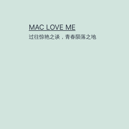
跳
至
内
MAC LOVE ME
容
过往惊艳之谈，青春陨落之地