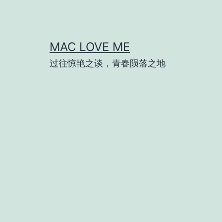
跳
至
内
MAC LOVE ME
容
过往惊艳之谈，青春陨落之地