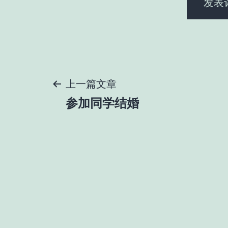
文
上一篇文章
参加同学结婚
章
导
航