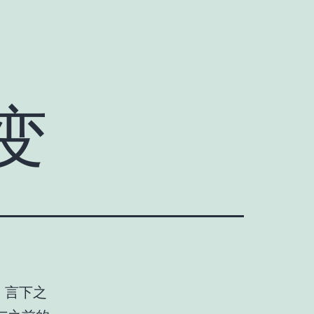
变
。言下之