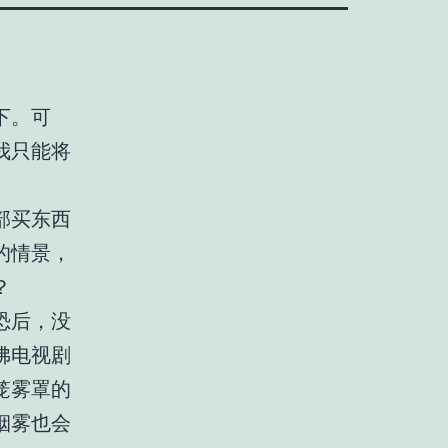
下。可
我只能将
部买东西
的情景，
？
恐后，没
佛电视剧
笼雾罩的
烟雾也会