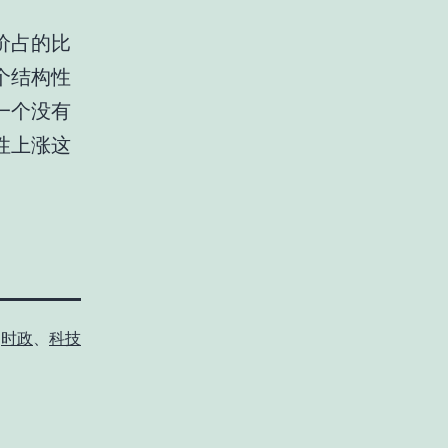
价占的比
个结构性
一个没有
性上涨这
：
时政
、
科技