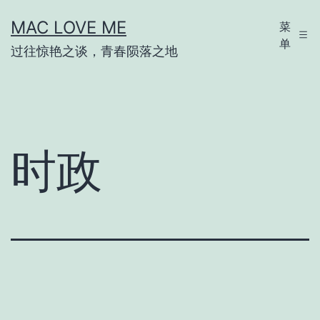
跳
MAC LOVE ME
菜
至
单
过往惊艳之谈，青春陨落之地
内
容
时政