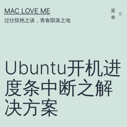
跳
MAC LOVE ME
菜
至
单
过往惊艳之谈，青春陨落之地
内
容
Ubuntu开机进
度条中断之解
决方案