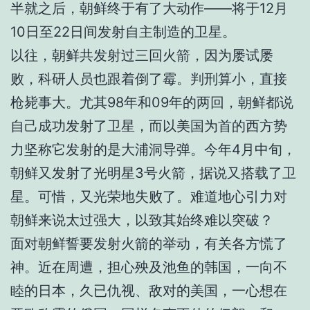
半就之后，朝鲜终于有了大动作——将于12月
10日至22日间发射自主制造的卫星。
以往，朝鲜共发射过三回火箭，因为屡试屡
败，科研人员也跟着倒了霉。判刑算小，直接
枪毙事大。尤其98年和09年的两回，朝鲜都说
自己成功发射了卫星，而以美国为首的西方势
力坚称它发射的是大浦洞导弹。今年4月中旬，
朝鲜又发射了光明星3号火箭，据说又搭载了卫
星。可惜，又光荣地失败了。难道地心引力对
朝鲜来说太过强大，以致其始终难以突破？
面对朝鲜誓要发射火箭的举动，有关各方慌了
神。近在周遭，担心殃及池鱼的韩国，一向不
睦的日本，久已仇视、敌对的美国，一心想在