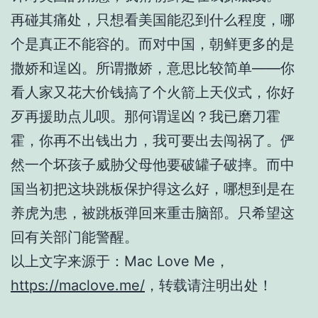
再碰其痛处，只想看美国能忍到什么程度，哪
个是真正不能容的。而对中国，朝鲜更多的是
撒娇和逞凶。所谓撒娇，意思比较简单——你
看人家又花大价钱搞了个火箭上天仪式，你好
歹再援助点儿呗。那何谓逞凶？我已磨刀霍
霍，你再不出钱出力，我可要出去闯祸了。俨
然一个坏孩子威胁父母他要破罐子破摔。而中
国当初把这块跳板保护得这么好，哪想到是在
养虎为患，被跳板弹回来重击脑部。只希望这
回有关部门能警醒。
以上文字来源于：Mac Love Me，
https://maclove.me/
，转载请注明出处！