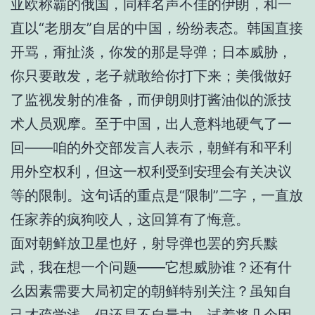
亚欧称霸的俄国，同样名声不佳的伊朗，和一
直以“老朋友”自居的中国，纷纷表态。韩国直接
开骂，甭扯淡，你发的那是导弹；日本威胁，
你只要敢发，老子就敢给你打下来；美俄做好
了监视发射的准备，而伊朗则打酱油似的派技
术人员观摩。至于中国，出人意料地硬气了一
回——咱的外交部发言人表示，朝鲜有和平利
用外空权利，但这一权利受到安理会有关决议
等的限制。这句话的重点是“限制”二字，一直放
任家养的疯狗咬人，这回算有了悔意。
面对朝鲜放卫星也好，射导弹也罢的穷兵黩
武，我在想一个问题——它想威胁谁？还有什
么因素需要大局初定的朝鲜特别关注？虽知自
己才疏学浅，但还是不自量力，试着将几个因