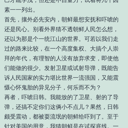
素一一列出。
首先，攘外必先安内，朝鲜最想安抚和吓唬的
还是民心。别看外界猜不透朝鲜人民怎么想，
还以为那是个一统江山的世界。可若以我们走
过的路来比较，在一个高度集权、大搞个人崇
拜的年代，有理智的人没有放弃求变，即使他
们能做的很少。发射卫星或试射导弹，既能告
诉人民国家的实力堪比世界一流强国，又能震
慑心怀鬼胎的异见分子，何乐而不为？
再者，吓唬日韩。我能放的了卫星、射的了导
弹，还搞不定你们这俩小不点儿？果然，日韩
颇受震动，都被耍流氓的朝鲜给吓到了。至于
针对美国的用意，我猜朝鲜是在试探底线。一