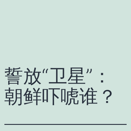
誓放“卫星”：
朝鲜吓唬谁？