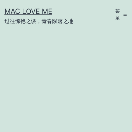
跳
MAC LOVE ME
菜
至
单
过往惊艳之谈，青春陨落之地
内
容