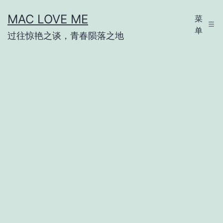
跳
MAC LOVE ME
菜
至
单
过往惊艳之谈，青春陨落之地
内
容