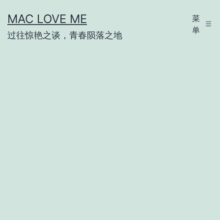
跳
MAC LOVE ME
菜
至
单
过往惊艳之谈，青春陨落之地
内
容