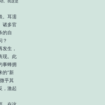
动。我这是
淡。耳濡
。诸多官
杀的自
问？
再发生，
表现。此
的事蜂拥
来的“新
音微乎其
反，激起
而，在这