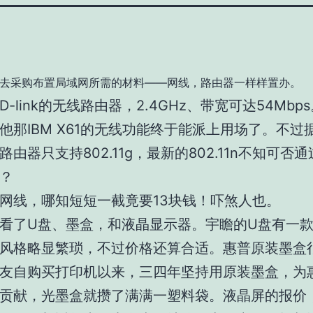
去采购布置局域网所需的材料——网线，路由器一样样置办。
-link的无线路由器，2.4GHz、带宽可达54Mbp
他那IBM X61的无线功能终于能派上用场了。不过
路由器只支持802.11g，最新的802.11n不知可否
？
网线，哪知短短一截竟要13块钱！吓煞人也。
看了U盘、墨盒，和液晶显示器。宇瞻的U盘有一
风格略显繁琐，不过价格还算合适。惠普原装墨盒
友自购买打印机以来，三四年坚持用原装墨盒，为
贡献，光墨盒就攒了满满一塑料袋。液晶屏的报价