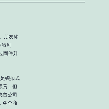
s。朋友终
据我判
通过固件升
款是锁扣式
很贵，但
惠普公司
，各个商