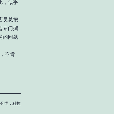
比，似乎
店员总把
曾专门撰
网的问题
索，不肯
分类：
科技