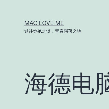
跳
至
内
MAC LOVE ME
容
过往惊艳之谈，青春陨落之地
海德电