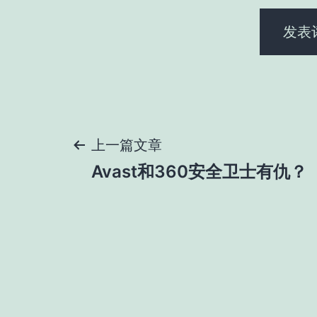
文
上一篇文章
Avast和360安全卫士有仇？
章
导
航