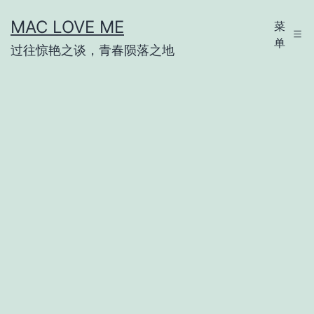
跳
MAC LOVE ME
菜
至
单
过往惊艳之谈，青春陨落之地
内
容