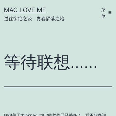
跳
MAC LOVE ME
菜
至
单
过往惊艳之谈，青春陨落之地
内
容
等待联想……
联想关于thinkpad x100的炒作已经够多了，我不想多说。