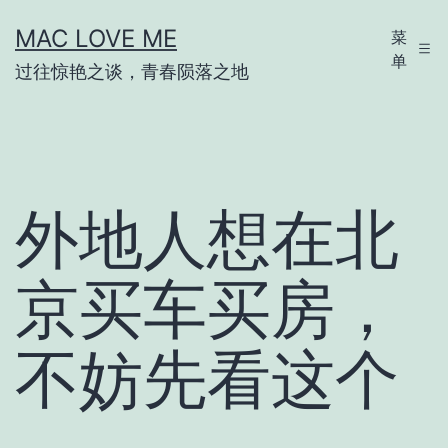
跳
MAC LOVE ME
菜
至
单
过往惊艳之谈，青春陨落之地
内
容
外地人想在北
京买车买房，
不妨先看这个