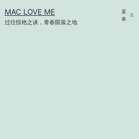
跳
MAC LOVE ME
菜
至
单
过往惊艳之谈，青春陨落之地
内
容