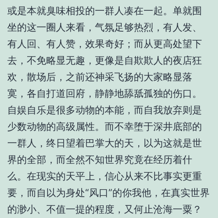
或是本就臭味相投的一群人凑在一起。单就围
坐的这一圈人来看，气氛足够热烈，有人发、
有人回、有人赞，效果奇好；而从更高处望下
去，不免略显无趣，更像是自欺欺人的夜店狂
欢，散场后，之前还神采飞扬的大家略显落
寞，各自打道回府，静静地舔舐孤独的伤口。
自娱自乐是很多动物的本能，而自我放弃则是
少数动物的高级属性。而不幸堕于深井底部的
一群人，终日望着巴掌大的天，以为这就是世
界的全部，而全然不知世界究竟在经历着什
么。在现实的天平上，信心从来不比事实更重
要，而自以为身处“风口”的你我他，在真实世界
的渺小、不值一提的程度，又何止沧海一粟？