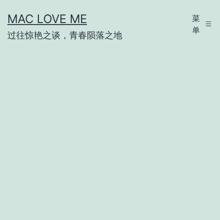
跳
MAC LOVE ME
菜
至
单
过往惊艳之谈，青春陨落之地
内
容