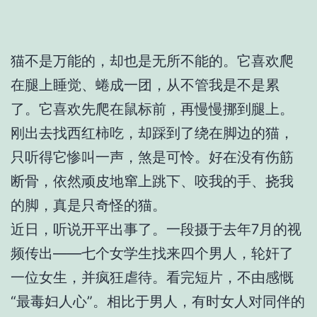
猫不是万能的，却也是无所不能的。它喜欢爬
在腿上睡觉、蜷成一团，从不管我是不是累
了。它喜欢先爬在鼠标前，再慢慢挪到腿上。
刚出去找西红柿吃，却踩到了绕在脚边的猫，
只听得它惨叫一声，煞是可怜。好在没有伤筋
断骨，依然顽皮地窜上跳下、咬我的手、挠我
的脚，真是只奇怪的猫。
近日，听说开平出事了。一段摄于去年7月的视
频传出——七个女学生找来四个男人，轮奸了
一位女生，并疯狂虐待。看完短片，不由感慨
“最毒妇人心”。相比于男人，有时女人对同伴的