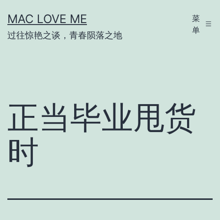
跳
MAC LOVE ME
菜
至
单
过往惊艳之谈，青春陨落之地
内
容
正当毕业甩货
时