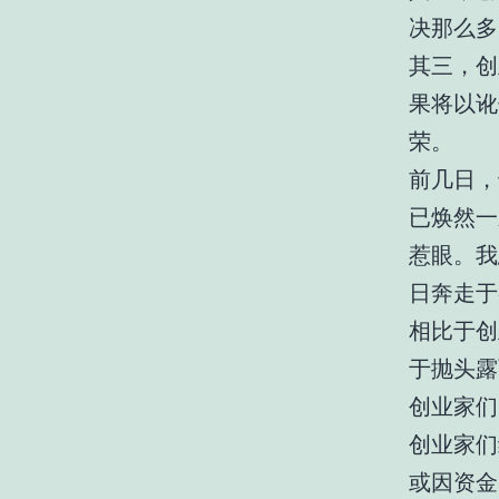
决那么多
其三，创
果将以讹
荣。
前几日，
已焕然一
惹眼。我
日奔走于
相比于创
于抛头露
创业家们
创业家们
或因资金