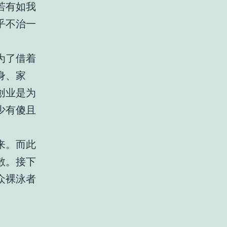
若有如我
乎不治一
为了借着
身、家
创业是为
少有傻且
来。而此
散。接下
众裸泳者