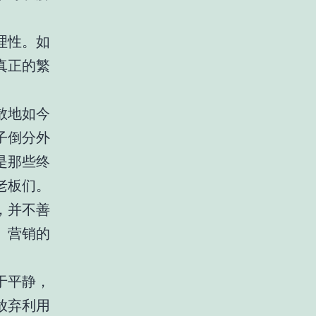
理性。如
真正的繁
散地如今
子倒分外
是那些终
老板们。
，并不善
、营销的
。
于平静，
放弃利用