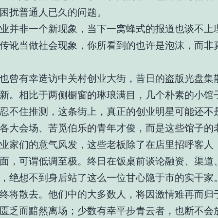
困扰普通人已久的问题。
业并非一个新现象，当下一窝蜂式的报道也谈不上
传讹当做社会现象，你所看到的也许是泡沫，而非
也曾有幸造访中关村创业大街，昔日的盗版光盘集
新。相比于两侧橱窗的琳琅满目，几个朴素的小馆
忍不住推测，这条街上，真正的创业明星可能还不
各大会场、苦觅伯乐的青年才俊，而是这些馆子的
业家们的意气风发，这些老板除了在店里招呼客人
面，可谓低调至极。终日在饭桌前谈论融资、渠道
，绝想不到身后站了这么一位甘心隐于市的实干家
终将散去。他们中的大多数人，将因激情难再而归
匮乏而黯然离场；少数有幸平步青云者，也断不会