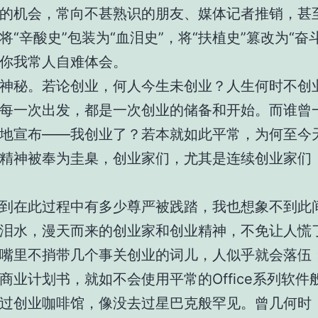
的机会，常向不甚熟识的朋友、媒体记者推销，甚
将“辛酸史”包装为“血泪史”，将“扶植史”篡改为“奋
你我常人自难体会。
神秘。若论创业，何人今生未创业？人生何时不创
每一次出发，都是一次创业的储备和开始。而谁曾
地宣布——我创业了？若本就如此平常，为何至今
精神被奉为圭臬，创业家们，尤其是连续创业家们
到在此过程中有多少尊严被践踏，我也想象不到此
泪水，漫天而来的创业家和创业精神，不免让人慌
嘴里不捎带几个事关创业的词儿，人似乎就会落伍
商业计划书，就如不会使用平常的Office系列软件
过创业咖啡馆，像没去过星巴克般罕见。曾几何时