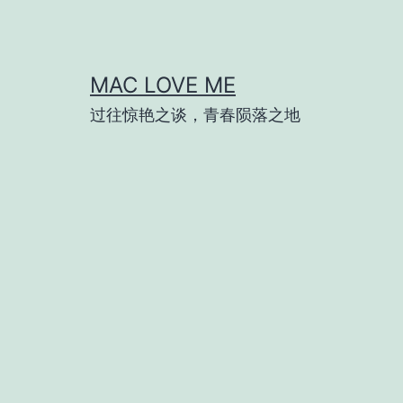
跳
至
内
MAC LOVE ME
容
过往惊艳之谈，青春陨落之地