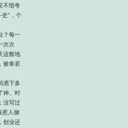
至不惜夸
斗史”，个
业？每一
一次次
天这般地
，被奉若
间洒下多
了神。时
；没写过
般惹人侧
，创业还