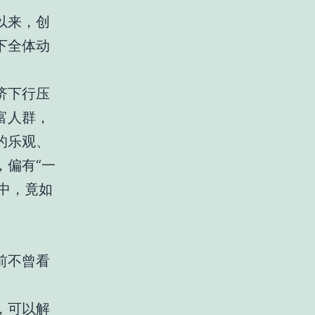
以来，创
下全体动
济下行压
富人群，
的乐观、
，偏有“一
中，竟如
前不曾看
，可以解