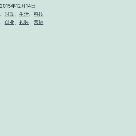
2015年12月14日
、
时政
、
生活
、
科技
、
创业
、
包装
、
营销